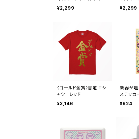
ハリー〉 ライトブルー
ハリー〉
¥2,299
¥2,299
〈ゴールド金賞〉書道 Tシ
楽器が選
ャツ レッド
ステッカ
ット
¥3,146
¥924