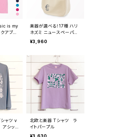
ic is my
楽器が選べる！17種 ハリ
 アクアブル
ネズミ ニュースペーパー
ーコイズブ
バッグ〈ラッキー・ハリー〉
¥3,960
ピンク ベ
ナチュラル
m, 150
M, XS,
北欧と楽器 Tシャツ ラ
if アシッド
イトパープル
¥3,630