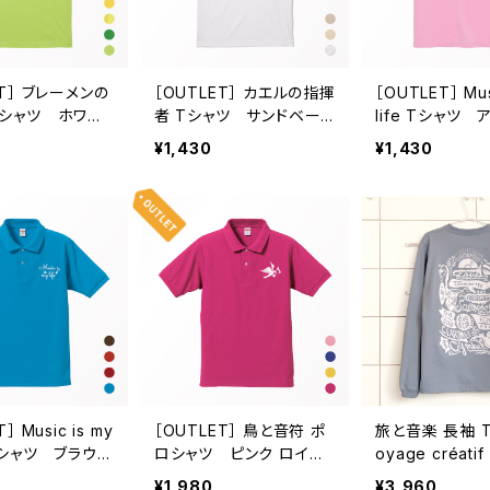
ET］ ブレーメンの
［OUTLET］ カエルの指揮
［OUTLET］ Mus
Tシャツ ホワイト
者 Tシャツ サンドベー
life Tシャツ
 レモンイエロー
ジュ ライトベージュ ホワ
ー ネイビー タ
¥1,430
¥1,430
グリーン ライムグ
イト 150cm, 160cm, G
ルー トロピカル
0cm, 120cm,
-S, G-M, G-L, S, M, L,
ビーピンク 140c
140cm, 150cm,
XXXL
cm, 160cm, G-
G-S, G-M, G-L,
S, M, L
 XL, XXL, XXX
］ Music is my
［OUTLET］ 鳥と音符 ポ
旅と音楽 長袖 Tシャツ v
ポロシャツ ブラウン
ロシャツ ピンク ロイヤ
oyage créat
 レッド ターコイ
ルブルー イエロー トロピ
ブルー
¥1,980
¥3,960