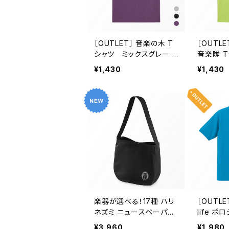
［OUTLET］ 音楽の木 T
［OUTL
シャツ ミックスグレー ブ
音楽隊 
ラック マットパープル G
イエロー
¥1,430
¥1,430
-S, G-M, G-L, XS, S,
ブライト
M, L, XL, XXL, XXXL
リーン 10
130cm, 
160cm, 
S, M, L,
L
楽器が選べる！17種 ハリ
［OUTLET
ネズミ ニュースペーパー
life 
バッグ〈ラッキー・ハリー〉
ハイレッド
¥3,960
¥1,980