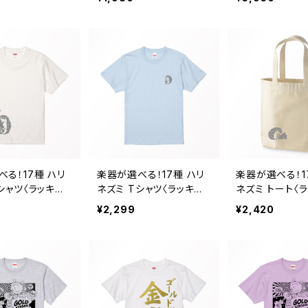
-S, G-M, G-
カルピンク G-S, G-M,
, M, L, XL, XXL
G-L, XS, S, M, L, XL
る！17種 ハリ
楽器が選べる！17種 ハリ
楽器が選べる！1
シャツ〈ラッキー・
ネズミ Tシャツ〈ラッキー・
ネズミ トート〈
 バニラホワイト
ハリー〉ワンポイント ライ
リー〉 ナチュラ
¥2,299
¥2,420
トブルー