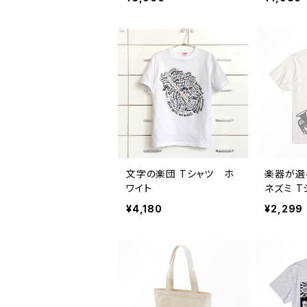
ブラック
ズブルー G
L, XS, S
文字の楽団 Tシャツ ホ
楽器が選べ
ワイト
ネズミ T
ハリー〉
¥4,180
¥2,299