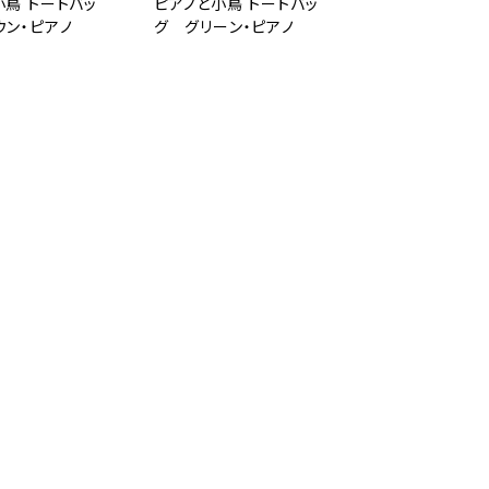
小鳥 トートバッ
ピアノと小鳥 トートバッ
ウン・ピアノ
グ グリーン・ピアノ
¥2,541
Blog
夏季休業のお知らせ
楽器が
入荷！
2024/8/8
2024