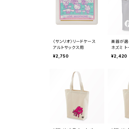
〈サンリオ〉リードケース
楽器が選べ
アルトサックス用
ネズミ ト
リー〉 
¥2,750
¥2,420