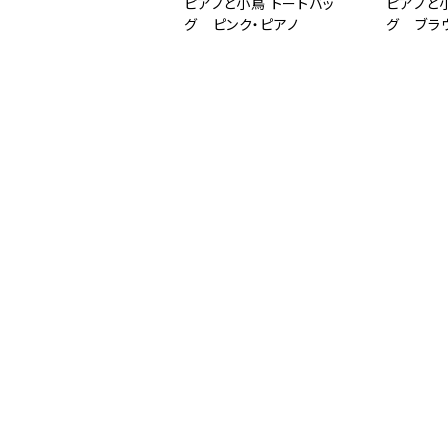
ピアノと小鳥 トートバッ
ピアノと
グ ピンク・ピアノ
グ ブラ
¥2,541
¥2,541
【年末年始休業について】
2024/12/27